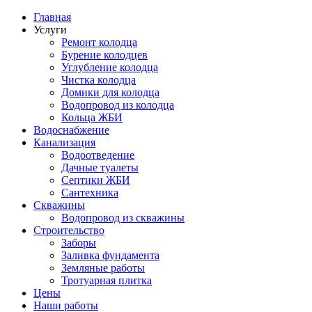
Главная
Услуги
Ремонт колодца
Бурение колодцев
Углубление колодца
Чистка колодца
Домики для колодца
Водопровод из колодца
Кольца ЖБИ
Водоснабжение
Канализация
Водоотведение
Дачные туалеты
Септики ЖБИ
Сантехника
Скважины
Водопровод из скважины
Строительство
Заборы
Заливка фундамента
Земляные работы
Тротуарная плитка
Цены
Наши работы