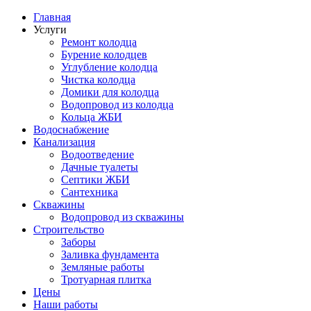
Главная
Услуги
Ремонт колодца
Бурение колодцев
Углубление колодца
Чистка колодца
Домики для колодца
Водопровод из колодца
Кольца ЖБИ
Водоснабжение
Канализация
Водоотведение
Дачные туалеты
Септики ЖБИ
Сантехника
Скважины
Водопровод из скважины
Строительство
Заборы
Заливка фундамента
Земляные работы
Тротуарная плитка
Цены
Наши работы