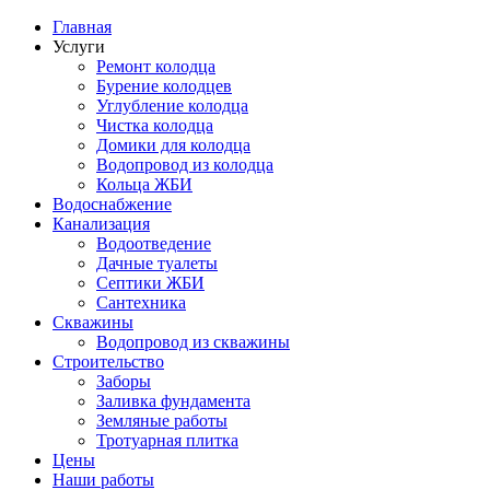
Главная
Услуги
Ремонт колодца
Бурение колодцев
Углубление колодца
Чистка колодца
Домики для колодца
Водопровод из колодца
Кольца ЖБИ
Водоснабжение
Канализация
Водоотведение
Дачные туалеты
Септики ЖБИ
Сантехника
Скважины
Водопровод из скважины
Строительство
Заборы
Заливка фундамента
Земляные работы
Тротуарная плитка
Цены
Наши работы