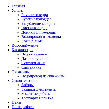
Главная
Услуги
Ремонт колодца
Бурение колодцев
Углубление колодца
Чистка колодца
Домики для колодца
Водопровод из колодца
Кольца ЖБИ
Водоснабжение
Канализация
Водоотведение
Дачные туалеты
Септики ЖБИ
Сантехника
Скважины
Водопровод из скважины
Строительство
Заборы
Заливка фундамента
Земляные работы
Тротуарная плитка
Цены
Наши работы