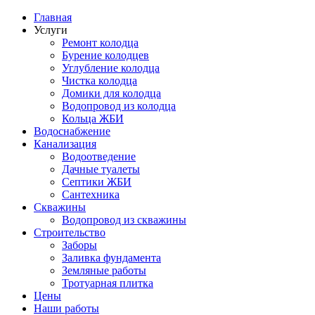
Главная
Услуги
Ремонт колодца
Бурение колодцев
Углубление колодца
Чистка колодца
Домики для колодца
Водопровод из колодца
Кольца ЖБИ
Водоснабжение
Канализация
Водоотведение
Дачные туалеты
Септики ЖБИ
Сантехника
Скважины
Водопровод из скважины
Строительство
Заборы
Заливка фундамента
Земляные работы
Тротуарная плитка
Цены
Наши работы