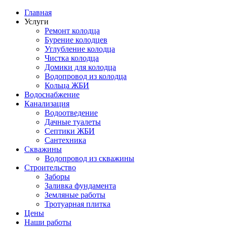
Главная
Услуги
Ремонт колодца
Бурение колодцев
Углубление колодца
Чистка колодца
Домики для колодца
Водопровод из колодца
Кольца ЖБИ
Водоснабжение
Канализация
Водоотведение
Дачные туалеты
Септики ЖБИ
Сантехника
Скважины
Водопровод из скважины
Строительство
Заборы
Заливка фундамента
Земляные работы
Тротуарная плитка
Цены
Наши работы