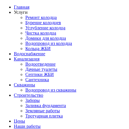
Главная
Услуги
Ремонт колодца
Бурение колодцев
Углубление колодца
Чистка колодца
Домики для колодца
Водопровод из колодца
Кольца ЖБИ
Водоснабжение
Канализация
Водоотведение
Дачные туалеты
Септики ЖБИ
Сантехника
Скважины
Водопровод из скважины
Строительство
Заборы
Заливка фундамента
Земляные работы
Тротуарная плитка
Цены
Наши работы