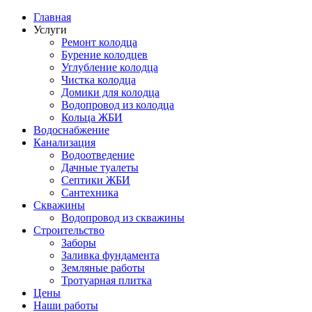
Главная
Услуги
Ремонт колодца
Бурение колодцев
Углубление колодца
Чистка колодца
Домики для колодца
Водопровод из колодца
Кольца ЖБИ
Водоснабжение
Канализация
Водоотведение
Дачные туалеты
Септики ЖБИ
Сантехника
Скважины
Водопровод из скважины
Строительство
Заборы
Заливка фундамента
Земляные работы
Тротуарная плитка
Цены
Наши работы