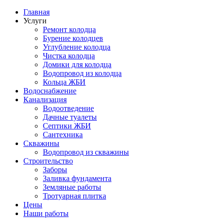
Главная
Услуги
Ремонт колодца
Бурение колодцев
Углубление колодца
Чистка колодца
Домики для колодца
Водопровод из колодца
Кольца ЖБИ
Водоснабжение
Канализация
Водоотведение
Дачные туалеты
Септики ЖБИ
Сантехника
Скважины
Водопровод из скважины
Строительство
Заборы
Заливка фундамента
Земляные работы
Тротуарная плитка
Цены
Наши работы