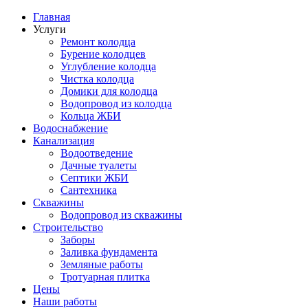
Главная
Услуги
Ремонт колодца
Бурение колодцев
Углубление колодца
Чистка колодца
Домики для колодца
Водопровод из колодца
Кольца ЖБИ
Водоснабжение
Канализация
Водоотведение
Дачные туалеты
Септики ЖБИ
Сантехника
Скважины
Водопровод из скважины
Строительство
Заборы
Заливка фундамента
Земляные работы
Тротуарная плитка
Цены
Наши работы