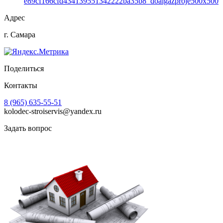
e89cf166cfd434139551342222ba35b8_doalgazproje500x500
Адрес
г. Самара
Поделиться
Контакты
8 (965) 635-55-51
kolodec-stroiservis@yandex.ru
Задать вопрос