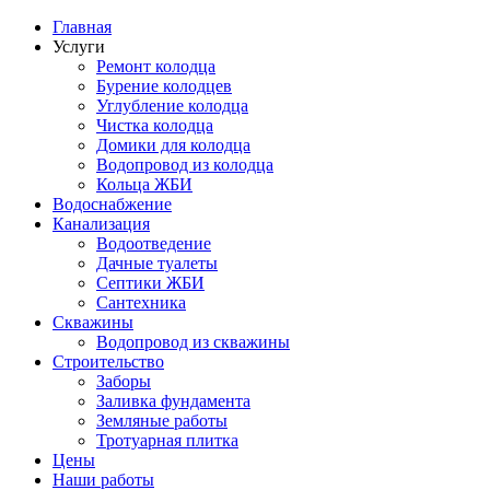
Главная
Услуги
Ремонт колодца
Бурение колодцев
Углубление колодца
Чистка колодца
Домики для колодца
Водопровод из колодца
Кольца ЖБИ
Водоснабжение
Канализация
Водоотведение
Дачные туалеты
Септики ЖБИ
Сантехника
Скважины
Водопровод из скважины
Строительство
Заборы
Заливка фундамента
Земляные работы
Тротуарная плитка
Цены
Наши работы