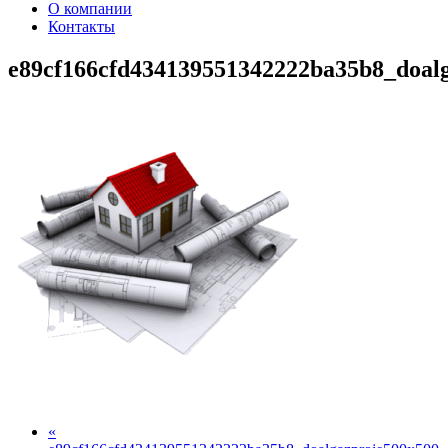
О компании
Контакты
e89cf166cfd434139551342222ba35b8_doal
«